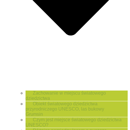
Zachowanie w miejscu światowego
dziedzictwa
Obiekt światowego dziedzictwa
przyrodniczego UNESCO, las bukowy
Grumsin
Czym jest miejsce światowego dziedzictwa
UNESCO?