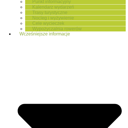
Punkt informacyjny
Kalendarz wydarzeń
Trasy turystyczne
Nocleg i wyżywienie
Cele wycieczek
Wypożyczalnia rowerów
Wcześniejsze informacje