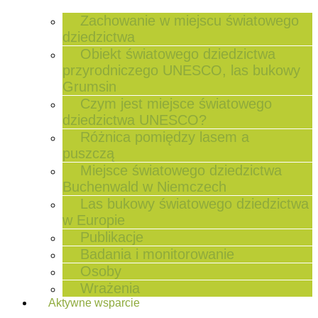
Zachowanie w miejscu światowego
dziedzictwa
Obiekt światowego dziedzictwa
przyrodniczego UNESCO, las bukowy
Grumsin
Czym jest miejsce światowego
dziedzictwa UNESCO?
Różnica pomiędzy lasem a
puszczą
Miejsce światowego dziedzictwa
Buchenwald w Niemczech
Las bukowy światowego dziedzictwa
w Europie
Publikacje
Badania i monitorowanie
Osoby
Wrażenia
Aktywne wsparcie