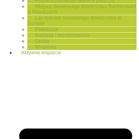
Różnica pomiędzy lasem a puszczą
Miejsce światowego dziedzictwa Buchenwald
w Niemczech
Las bukowy światowego dziedzictwa w
Europie
Publikacje
Badania i monitorowanie
Osoby
Wrażenia
Aktywne wsparcie