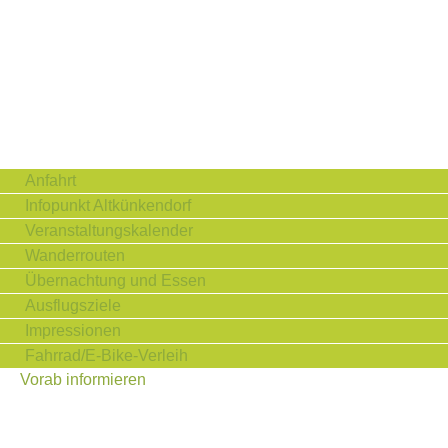
Anfahrt
Infopunkt Altkünkendorf
Veranstaltungskalender
Wanderrouten
Übernachtung und Essen
Ausflugsziele
Impressionen
Fahrrad/E-Bike-Verleih
Vorab informieren